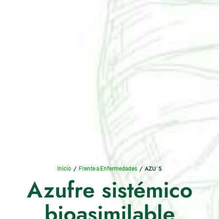
/
/ AZU´S
Inicio
Frente a Enfermedades
Azufre sistémico
bioasimilable